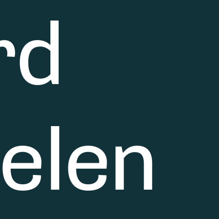
rd
ielen