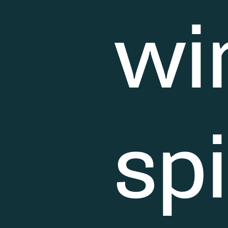
wi
sp