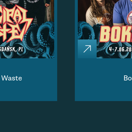
l Waste
Bo