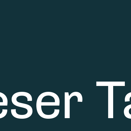
eser T