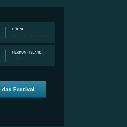
BÜHNE:
The Shrine Stage
HERKUNFTSLAND:
USA
 das Festival