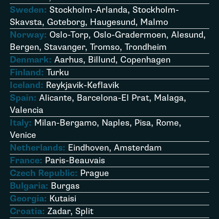
Sweden:
Stockholm-Arlanda, Stockholm-
Skavsta, Goteborg, Haugesund, Malmo
Norway:
Oslo-Torp, Oslo-Gradermoen, Alesund,
Bergen, Stavanger, Tromso, Trondheim
Denmark:
Aarhus, Billund, Copenhagen
Finland:
Turku
Iceland:
Reykjavik-Keflavik
Spain:
Alicante, Barcelona-El Prat, Malaga,
Valencia
Italy:
Milan-Bergamo, Naples, Pisa, Rome,
Venice
Netherlands:
Eindhoven, Amsterdam
France:
Paris-Beauvais
Czech Republic:
Prague
Bulgaria:
Burgas
Georgia:
Kutaisi
Croatia:
Zadar, Split