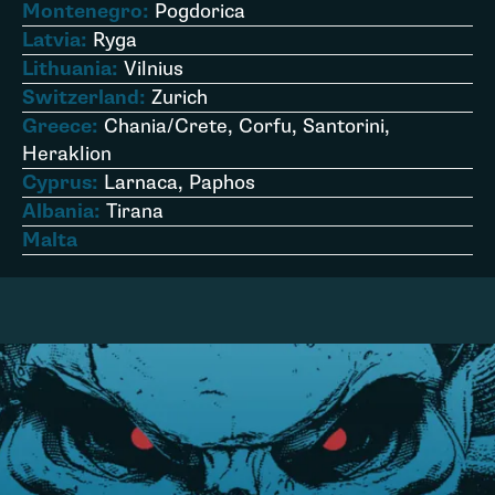
Montenegro:
Pogdorica
Latvia:
Ryga
Lithuania:
Vilnius
Switzerland:
Zurich
Greece:
Chania/Crete, Corfu, Santorini,
Heraklion
Cyprus:
Larnaca, Paphos
Albania:
Tirana
Malta