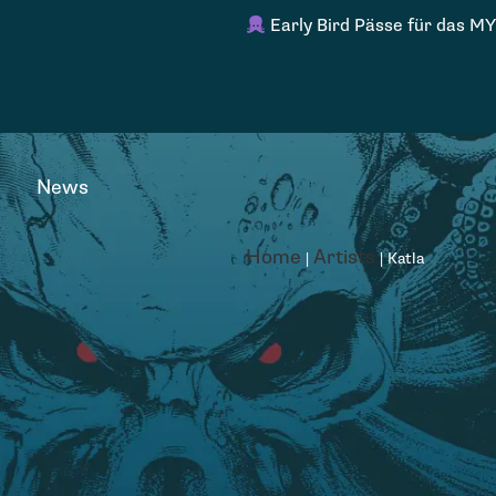
Early Bird Pässe für das MY
News
Home
Artists
|
|
Katla