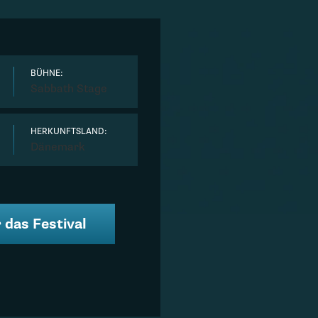
BÜHNE:
Sabbath Stage
HERKUNFTSLAND:
Dänemark
 das Festival