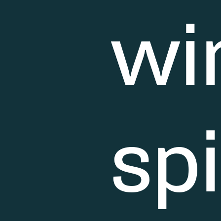
wi
sp