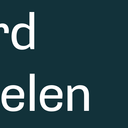
rd
ielen