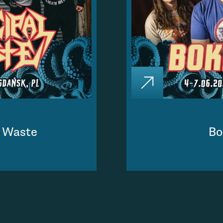
l Waste
Bo