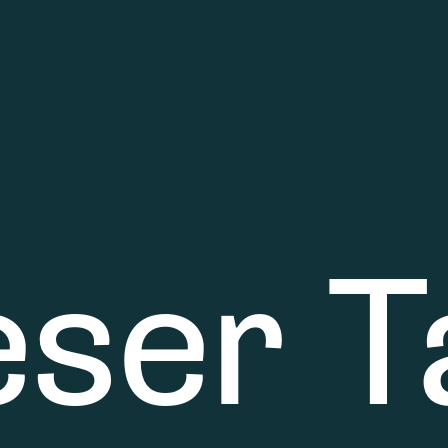
eser T