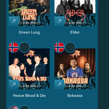
Green Lung
Elder
06.06
07.06
Heave Blood & Die
Bokassa