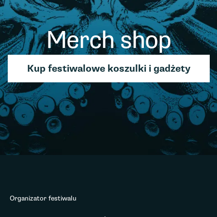
Merch shop
Kup festiwalowe koszulki i gadżety
Organizator festiwalu