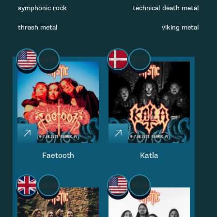
symphonic rock
technical death metal
thrash metal
viking metal
06.06
07.06
Faetooth
Katla
06.06
05.06