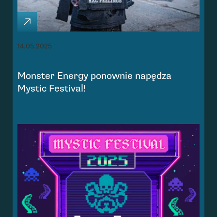
14.05.2025
Monster Energy ponownie napędza
Mystic Festival!