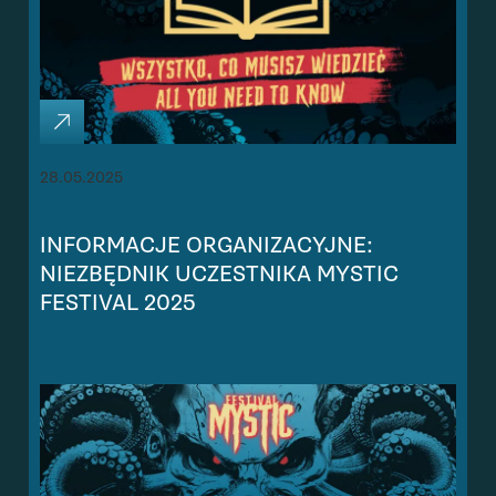
28.05.2025
INFORMACJE ORGANIZACYJNE:
NIEZBĘDNIK UCZESTNIKA MYSTIC
FESTIVAL 2025