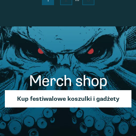
Merch shop
Kup festiwalowe koszulki i gadżety