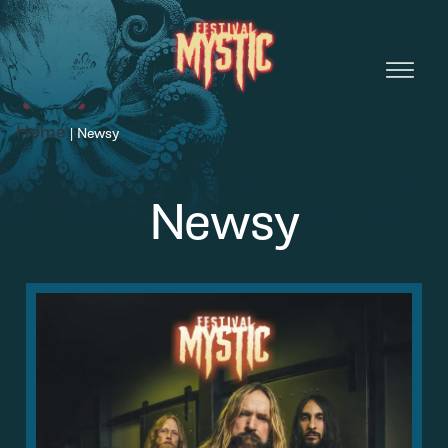
Home
|
Newsy
Newsy