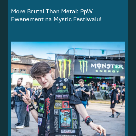
More Brutal Than Metal: PpW
Ewenement na Mystic Festiwalu!