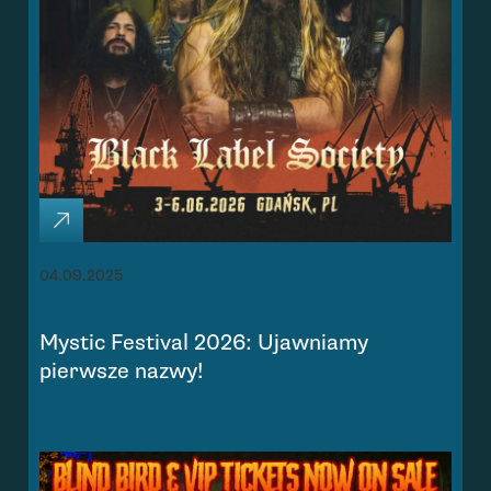
04.09.2025
Mystic Festival 2026: Ujawniamy
pierwsze nazwy!