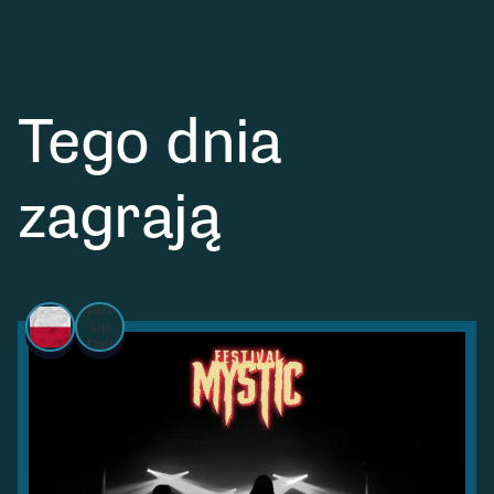
Tego dnia
zagrają
Warm
Up
Day