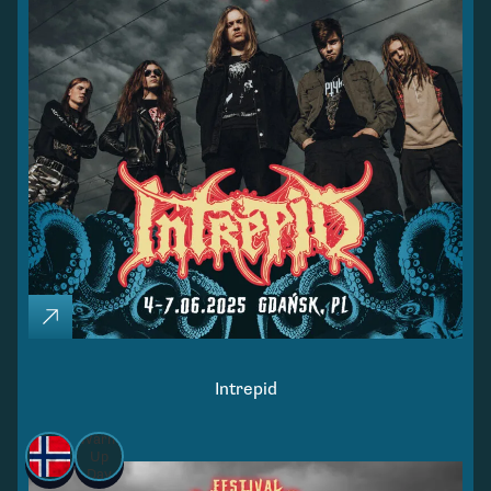
Intrepid
Warm
Up
Day