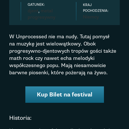
GATUNEK:
KRAJ
djent
,
metal
POCHODZENIA:
Niemcy
progresywny
W Unprocessed nie ma nudy. Tutaj pomysł
na muzykę jest wielowątkowy. Obok
progresywno-djentowych tropów gości także
math rock czy nawet echa melodyki
współczesnego popu. Mają niesamowicie
barwne piosenki, które pożerają na żywo.
Kup Bilet na festival
Historia: