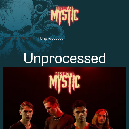
Home
Artists
|
|
Unprocessed
Unprocessed