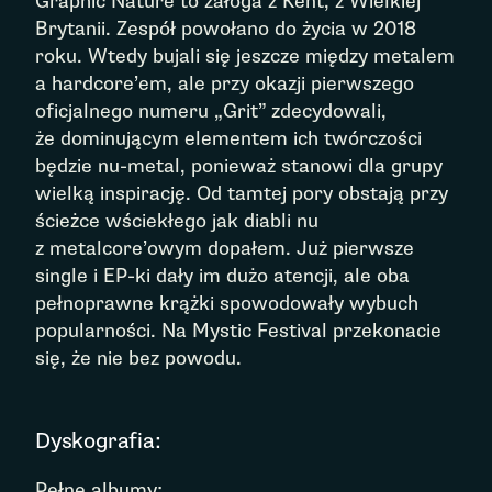
Graphic Nature to załoga z Kent, z Wielkiej
Brytanii. Zespół powołano do życia w 2018
roku. Wtedy bujali się jeszcze między metalem
a hardcore’em, ale przy okazji pierwszego
oficjalnego numeru „Grit” zdecydowali,
że dominującym elementem ich twórczości
będzie nu-metal, ponieważ stanowi dla grupy
wielką inspirację. Od tamtej pory obstają przy
ścieżce wściekłego jak diabli nu
z metalcore’owym dopałem. Już pierwsze
single i EP-ki dały im dużo atencji, ale oba
pełnoprawne krążki spowodowały wybuch
popularności. Na Mystic Festival przekonacie
się, że nie bez powodu.
Dyskografia:
Pełne albumy: