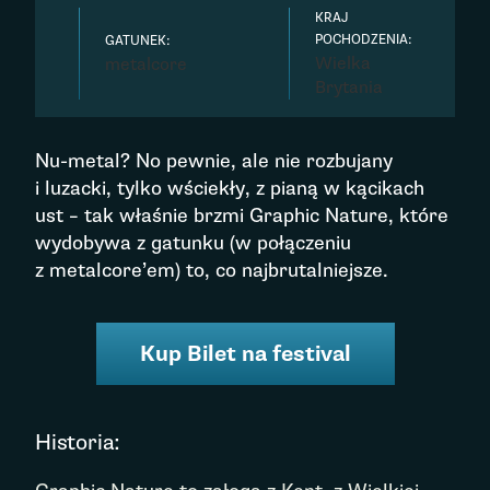
KRAJ
POCHODZENIA:
GATUNEK:
Wielka
metalcore
Brytania
Nu-metal? No pewnie, ale nie rozbujany
i luzacki, tylko wściekły, z pianą w kącikach
ust – tak właśnie brzmi Graphic Nature, które
wydobywa z gatunku (w połączeniu
z metalcore’em) to, co najbrutalniejsze.
Kup Bilet na festival
Historia: