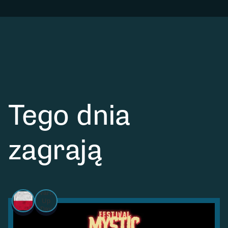
Tego dnia
zagrają
Warm
Up
Day