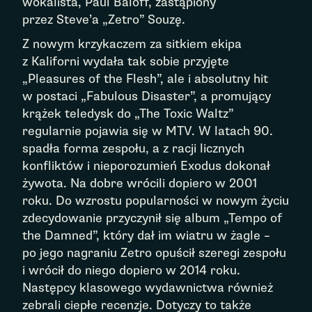
wokalista, Paul Baloff, zastąpiony
przez Steve’a „Zetro” Souzę.
Z nowym krzykaczem za sitkiem ekipa
z Kaliforni wydała tak sobie przyjęte
„Pleasures of the Flesh”, ale i absolutny hit
w postaci „Fabulous Disaster”, a promujący
krążek teledysk do „The Toxic Waltz”
regularnie pojawia się w MTV. W latach 90.
spadła forma zespołu, a z racji licznych
konfliktów i nieporozumień Exodus dokonał
żywota. Na dobre wrócili dopiero w 2001
roku. Do wzrostu popularności w nowym życiu
zdecydowanie przyczynił się album „Tempo of
the Damned”, który dał im wiatru w żagle –
po jego nagraniu Zetro opuścił szeregi zespołu
i wrócił do niego dopiero w 2014 roku.
Następcy klasowego wydawnictwa również
zebrali ciepłe recenzje. Dotyczy to także