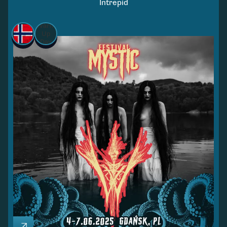
Intrepid
Warm
Up
Day