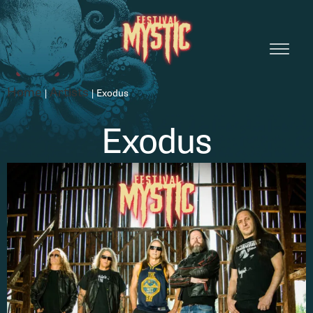
Home
Artists
|
|
Exodus
Exodus