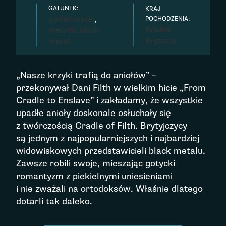
GATUNEK:
KRAJ
gothic metal
,
POCHODZENIA:
Wielka
melodic black
Brytania
metal
„Nasze krzyki trafią do aniołów” –
przekonywał Dani Filth w wielkim hicie „From
Cradle to Enslave” i zakładamy, że wszystkie
upadłe anioły doskonale osłuchały się
z twórczością Cradle of Filth. Brytyjczycy
są jednym z najpopularniejszych i najbardziej
widowiskowych przedstawicieli black metalu.
Zawsze robili swoje, mieszając gotycki
romantyzm z piekielnymi uniesieniami
i nie zważali na ortodoksów. Właśnie dlatego
dotarli tak daleko.