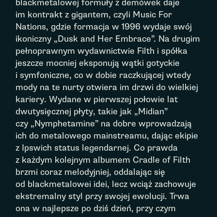
blackmetalowej formuły z demówek daje
im kontrakt z gigantem, czyli Music For
Nations, gdzie formacja w 1996 wydaje swój
ikoniczny „Dusk and Her Embrace”. Na drugim
pełnoprawnym wydawnictwie Filth i spółka
jeszcze mocniej eksponują wątki gotyckie
i symfoniczne, co w dobie raczkującej wtedy
mody na te nurty otwiera im drzwi do wielkiej
kariery. Wydane w pierwszej połowie lat
dwutysięcznej płyty, takie jak „Midian”
czy „Nymphetamine” na dobre wprowadzają
ich do metalowego mainstreamu, dając ekipie
z Ipswich status legendarnej. Co prawda
z każdym kolejnym albumem Cradle of Filth
brzmi coraz melodyjniej, oddalając się
od blackmetalowei idei, lecz wciąż zachowuje
ekstremalny styl przy swojej ewolucji. Trwa
ona w najlepsze po dziś dzień, przy czym